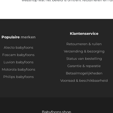
Klantenservice
Populaire
merken
Retourneren & ruilen
Alecto babyfoons
Verzending & bezorging
Foscam babyfoons
Status van bestelling
Luvion babyfoons
Garantie & reparatie
Motorola babyfoons
Betaalmogelijkheden
Philips babyfoons
Voorraad & beschikbaarheid
Babyfoons.shop