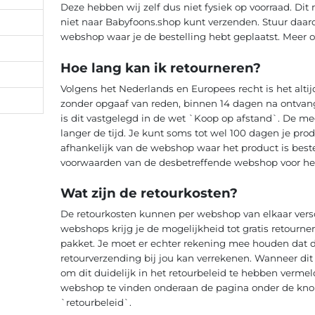
Deze hebben wij zelf dus niet fysiek op voorraad. Dit 
niet naar Babyfoons.shop kunt verzenden. Stuur daar
webshop waar je de bestelling hebt geplaatst. Meer o
Hoe lang kan ik retourneren?
Volgens het Nederlands en Europees recht is het altij
zonder opgaaf van reden, binnen 14 dagen na ontvang
is dit vastgelegd in de wet `Koop op afstand`. De m
langer de tijd. Je kunt soms tot wel 100 dagen je produ
afhankelijk van de webshop waar het product is bestel
voorwaarden van de desbetreffende webshop voor het
Wat zijn de retourkosten?
De retourkosten kunnen per webshop van elkaar versc
webshops krijg je de mogelijkheid tot gratis retourne
pakket. Je moet er echter rekening mee houden dat 
retourverzending bij jou kan verrekenen. Wanneer dit he
om dit duidelijk in het retourbeleid te hebben vermeld
webshop te vinden onderaan de pagina onder de knop
`retourbeleid`.