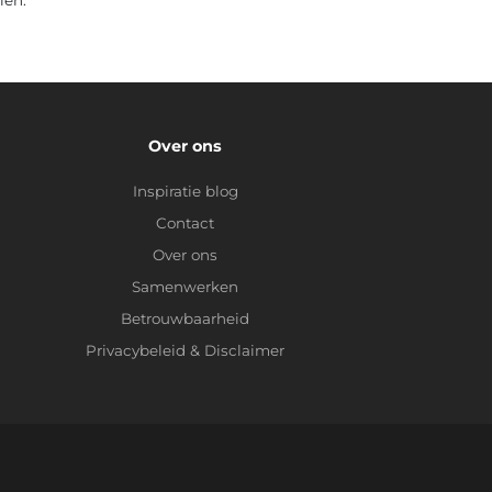
Over ons
Inspiratie blog
Contact
Over ons
Samenwerken
Betrouwbaarheid
Privacybeleid
&
Disclaimer