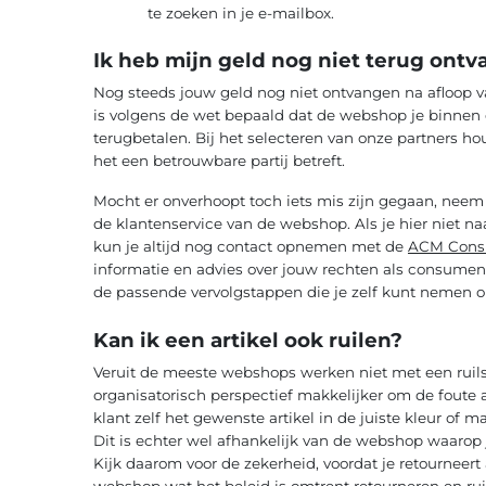
te zoeken in je e-mailbox.
Ik heb mijn geld nog niet terug ont
Nog steeds jouw geld nog niet ontvangen na afloop v
is volgens de wet bepaald dat de webshop je binnen
terugbetalen. Bij het selecteren van onze partners h
het een betrouwbare partij betreft.
Mocht er onverhoopt toch iets mis zijn gegaan, neem 
de klantenservice van de webshop. Als je hier niet 
kun je altijd nog contact opnemen met de
ACM Cons
informatie en advies over jouw rechten als consument.
de passende vervolgstappen die je zelf kunt nemen o
Kan ik een artikel ook ruilen?
Veruit de meeste webshops werken niet met een ruils
organisatorisch perspectief makkelijker om de foute a
klant zelf het gewenste artikel in de juiste kleur of m
Dit is echter wel afhankelijk van de webshop waarop j
Kijk daarom voor de zekerheid, voordat je retourneert 
webshop wat het beleid is omtrent retourneren en rui