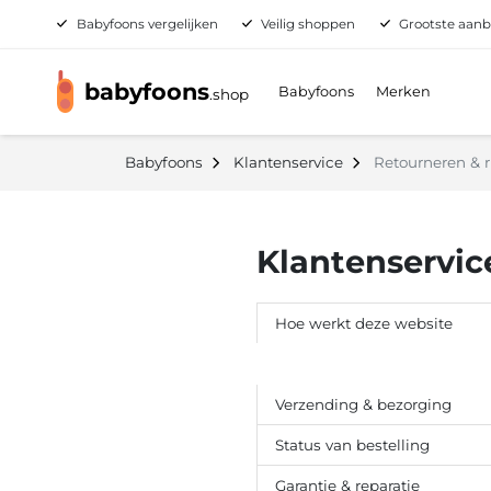
Babyfoons vergelijken
Veilig shoppen
Grootste aanbo
babyfoons
Babyfoons
Merken
.
shop
Babyfoons
Klantenservice
Retourneren & r
Klantenservic
Hoe werkt deze website
Retourneren & ruilen
Verzending & bezorging
Status van bestelling
Garantie & reparatie