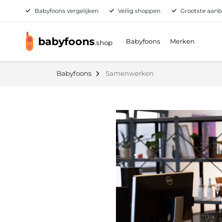
Babyfoons vergelijken
Veilig shoppen
Grootste aanbo
babyfoons
Babyfoons
Merken
.
shop
Babyfoons
Samenwerken