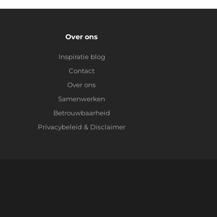
Over ons
Inspiratie blog
Contact
Over ons
Samenwerken
Betrouwbaarheid
Privacybeleid
&
Disclaimer