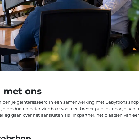
 met ons
n ben je geïnteresseerd in een samenwerking met Babyfoons.shop? 
e producten beter vindbaar voor een breder publiek door je aan te
leg gaan over het aansluiten als linkpartner, het plaatsen van ee
 webshop