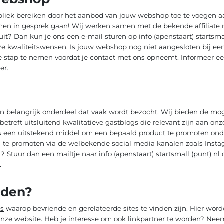
ubliek bereiken door het aanbod van jouw webshop toe te voegen
en in gesprek gaan! Wij werken samen met de bekende affiliate
it? Dan kun je ons een e-mail sturen op info (apenstaart) startsmal
ze kwaliteitswensen. Is jouw webshop nog niet aangesloten bij een
e stap te nemen voordat je contact met ons opneemt. Informeer e
er.
n belangrijk onderdeel dat vaak wordt bezocht. Wij bieden de mo
 betreft uitsluitend kwalitatieve gastblogs die relevant zijn aan o
s een uitstekend middel om een bepaald product te promoten onde
te promoten via de welbekende social media kanalen zoals Instagr
? Stuur dan een mailtje naar info (apenstaart) startsmall (punt) n
.
rden?
rs
waarop bevriende en gerelateerde sites te vinden zijn. Hier word
 onze website. Heb je interesse om ook linkpartner te worden? Nee