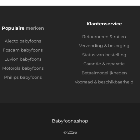
Klantenservice
Populaire
merken
Retourneren & ruilen
Alecto babyfoons
Verzending & bezorging
Foscam babyfoons
Status van bestelling
Luvion babyfoons
Garantie & reparatie
Motorola babyfoons
Betaalmogelijkheden
Philips babyfoons
Voorraad & beschikbaarheid
Babyfoons.shop
© 2026